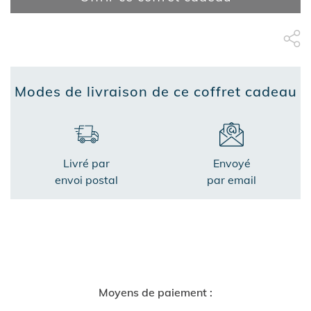
Partage Face
apytheme
Part
Modes de livraison de ce coffret cadeau
Livré par
Envoyé
envoi postal
par email
Moyens de paiement :